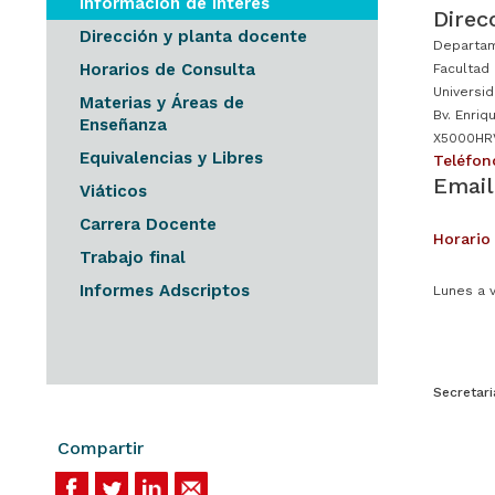
Información de Interés
Direc
Dirección y planta docente
Departam
Horarios de Consulta
Facultad
Universi
Materias y Áreas de
Bv. Enriq
Enseñanza
X5000HRV
Equivalencias y Libres
Teléfon
Email
Viáticos
Carrera Docente
Horario
Trabajo final
Informes Adscriptos
Lunes a v
Secretari
Compartir