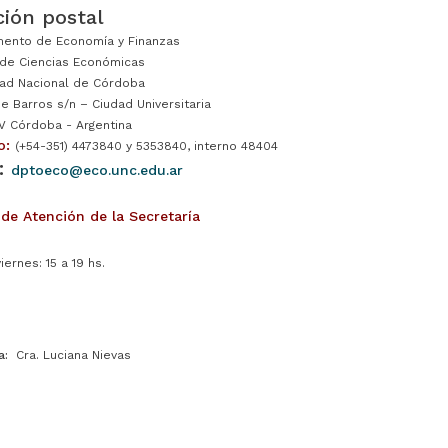
ción postal
ento de Economía y Finanzas
 de Ciencias Económicas
dad Nacional de Córdoba
ue Barros s/n – Ciudad Universitaria
 Córdoba - Argentina
o:
(+54-351) 4473840 y 5353840, interno 48404
:
dptoeco@eco.unc.edu.ar
 de Atención de la Secretaría
iernes: 15 a 19 hs.
a:
Cra. Luciana Nievas