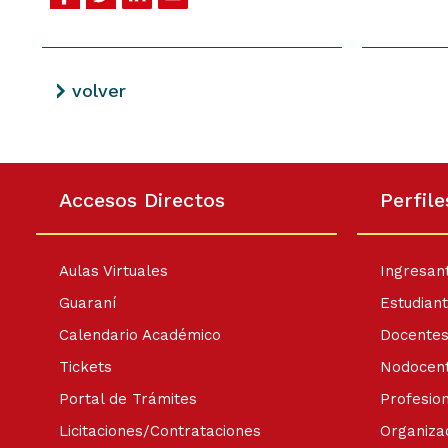
volver
Accesos Directos
Perfile
Aulas Virtuales
Ingresan
Guaraní
Estudian
Calendario Académico
Docente
Tickets
Nodocen
Portal de Trámites
Profesio
Licitaciones/Contrataciones
Organiza