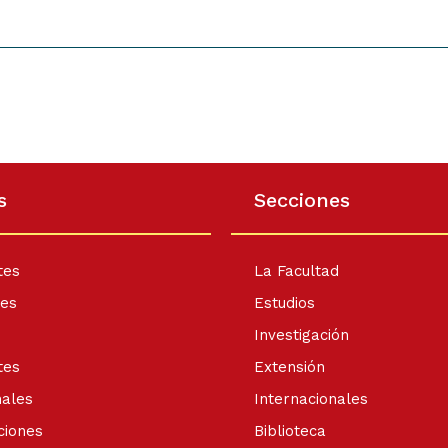
s
Secciones
tes
La Facultad
tes
Estudios
s
Investigación
tes
Extensión
nales
Internacionales
ciones
Biblioteca