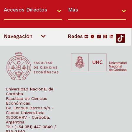
Ingresar
Entre los días 23 y 25 de septiembre de 2026,
Accesos Directos
Más
nuestra Facultad llevará a cabo las 59º
Jornadas Internacionales de Finanzas Públicas
(JIFP). El…
Navegación
Universidad Nacional de
Córdoba
Facultad de Ciencias
Económicas
Bv. Enrique Barros s/n -
Ciudad Universitaria
X5000HRV - Córdoba,
Argentina
Tel: (+54 351) 447-3840 /
535-3840