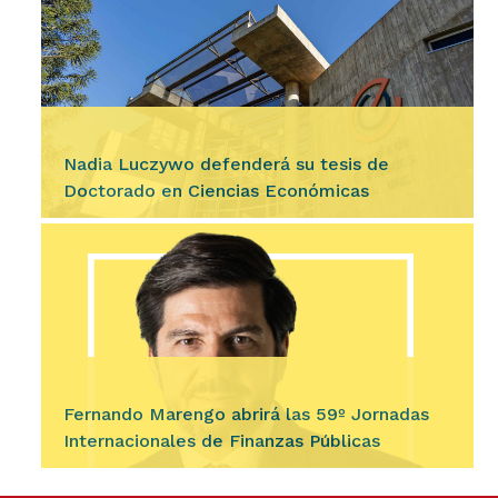
Ingresar
La Secretaría de Ciencia y Tecnología (Secyt)
de la Universidad Nacional de Córdoba (UNC)
informa que hasta el 20 de agosto a las 13, se
encuentra abierto…
Nadia Luczywo defenderá su tesis de
Doctorado en Ciencias Económicas
Ingresar
La Escuela de Graduados de nuestra Facultad
invita a la comunidad académica a la defensa
de tesis de la Mgter. Nadia Ayelén Luczywo
para obtener el título…
Fernando Marengo abrirá las 59º Jornadas
Internacionales de Finanzas Públicas