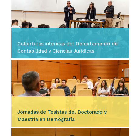
En la mañana del miércoles 5 de agosto, la
Facultad le dio la bienvenida a 23 estudiantes
internacionales que realizarán una estancia
académica durante…
Coberturas interinas del Departamento de
Contabilidad y Ciencias Jurídicas
Ingresar
El Departamento de Contabilidad y Ciencias
Jurídicas de nuestra Facultad llama a
inscripción de aspirantes para las coberturas
interinas de los siguientes…
Jornadas de Tesistas del Doctorado y
Maestría en Demografía
Ingresar