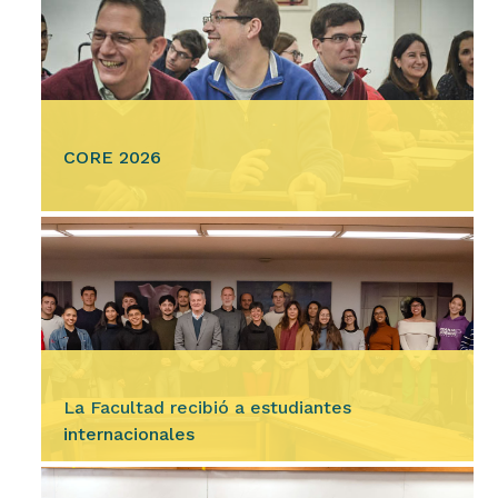
CORE 2026
Ingresar
Los días viernes 7 y sábado 8 de agosto, la
Facultad de Ciencias Económicas llevará a
cabo a una nueva edición del Córdoba
Economics Annual…
La Facultad recibió a estudiantes
internacionales
Ingresar