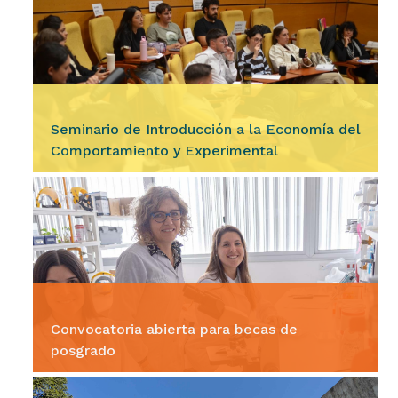
Durante los días 11, 12 y 13 de agosto, se
desarrollarán las Jornadas de Tesistas del
Doctorado y Maestría en Demografía, un
espacio destinado a la…
Seminario de Introducción a la Economía del
Comportamiento y Experimental
Ingresar
La Escuela de Graduados y el Doctorado en
Ciencias Económicas, invitan a participar del
seminario Introducción a la Economía del
Comportamiento y Experimental,…
Convocatoria abierta para becas de
posgrado