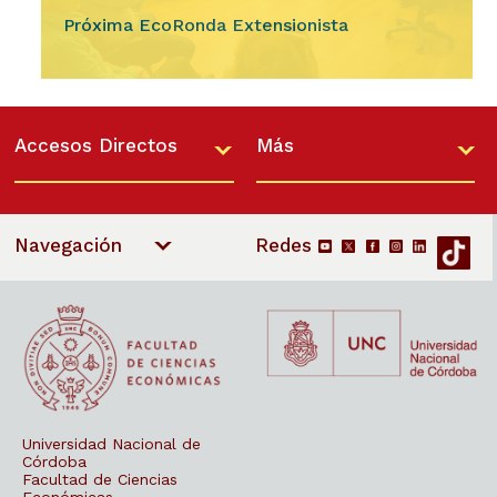
Próxima EcoRonda Extensionista
Ingresar
El próximo miércoles 12 de agosto de 2026 a
las 16, en Aula Centenario se realizará el tercer
Accesos Directos
Más
encuentro del ciclo EcoRondas Extensionistas,
un…
Navegación
Universidad Nacional de
Córdoba
Facultad de Ciencias
Económicas