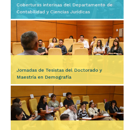
Coberturas interinas del Departamento de
Contabilidad y Ciencias Jurídicas
Ingresar
El Departamento de Contabilidad y Ciencias
Jurídicas de nuestra Facultad llama a
inscripción de aspirantes para las coberturas
interinas de los siguientes…
Jornadas de Tesistas del Doctorado y
Maestría en Demografía
Ingresar
Durante los días 11, 12 y 13 de agosto, se
desarrollarán las Jornadas de Tesistas del
Doctorado y Maestría en Demografía, un
espacio destinado a la…