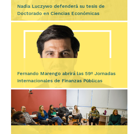
Nadia Luczywo defenderá su tesis de
Doctorado en Ciencias Económicas
Ingresar
La Escuela de Graduados de nuestra Facultad
invita a la comunidad académica a la defensa
de tesis de la Mgter. Nadia Ayelén Luczywo
para obtener el título…
Fernando Marengo abrirá las 59º Jornadas
Internacionales de Finanzas Públicas
Ingresar
Entre los días 23 y 25 de septiembre de 2026,
nuestra Facultad llevará a cabo las 59º
Jornadas Internacionales de Finanzas Públicas
(JIFP). El…