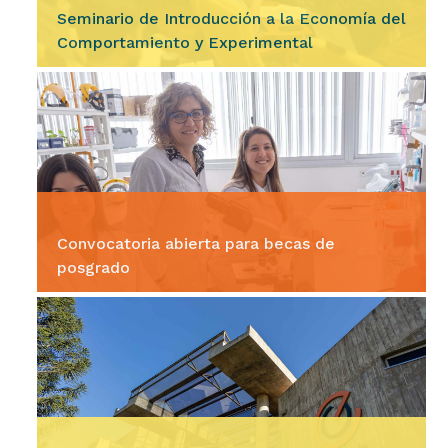
Seminario de Introducción a la Economía del
Comportamiento y Experimental
Ingresar
La Escuela de Graduados y el Doctorado en
Ciencias Económicas, invitan a participar del
seminario Introducción a la Economía del
Comportamiento y Experimental,…
Convocatoria abierta para becas de
posgrado
Ingresar
La Secretaría de Ciencia y Tecnología (Secyt)
de la Universidad Nacional de Córdoba (UNC)
informa que hasta el 20 de agosto a las 13, se
encuentra abierto…