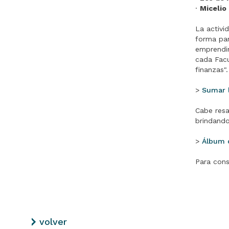
·
Micelio
La activi
forma par
emprendim
cada Facu
finanzas".
>
Sumar l
Cabe resa
brindando
>
Álbum 
Para cons
volver