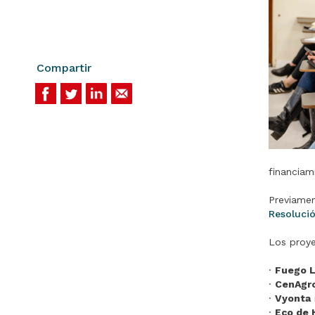
Compartir
financiam
Previamen
Resoluci
Los proye
·
Fuego L
·
CenAgr
·
Vyonta
·
Eco de 