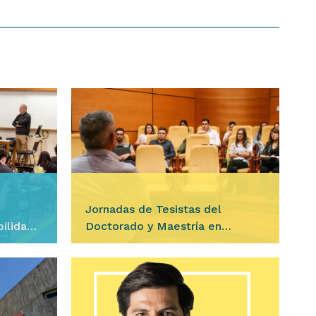
Jornadas de Tesistas del
ilidad y
Doctorado y Maestría en
Demografía
Ingresar
bilidad y
Durante los días 11, 12 y 13 de
stra
agosto, se desarrollarán las
ión de
Jornadas de Tesistas del Doctorado