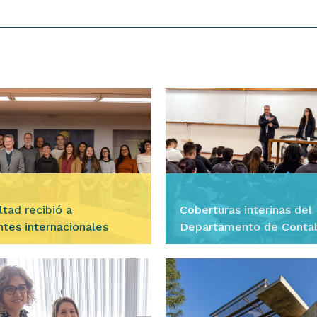
ltad recibió a
Coberturas interinas del
ntes internacionales
Departamento de Contab
Ciencias Jurídicas
sar
Ingresar
ñana del miércoles 5 de
El Departamento de Conta
a Facultad le dio la
Ciencias Jurídicas de nue
da a 23 estudiantes
Facultad llama a inscripc