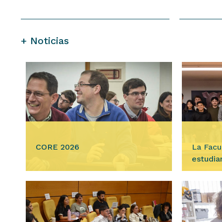
+ Noticias
CORE 2026
La Facu
estudia
Ingresar
Ingre
Los días viernes 7 y sábado 8 de
agosto, la Facultad de Ciencias
En la ma
Económicas llevará a cabo a una
agosto, l
nueva edición del Córdoba
bienveni
Economics Annual…