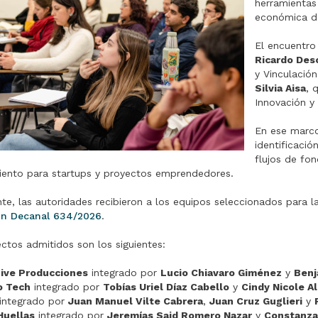
herramientas 
económica d
El encuentro
Ricardo Desc
y Vinculació
Silvia Aisa
, 
Innovación y
En ese marc
identificaci
flujos de fon
iento para startups y proyectos emprendedores.
te, las autoridades recibieron a los equipos seleccionados para 
ón Decanal 634/2026
.
ctos admitidos son los siguientes:
ive Producciones
integrado por
Lucio Chiavaro Giménez
y
Benj
o Tech
integrado por
Tobías Uriel Díaz Cabello
y
Cindy Nicole A
integrado por
Juan Manuel Vilte Cabrera
,
Juan Cruz Guglieri
y
Huellas
integrado por
Jeremías Said Romero Nazar
y
Constanza