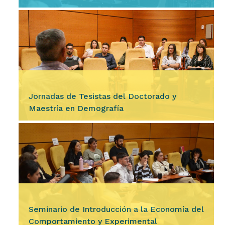
Ingresar
El Departamento de Contabilidad y Ciencias
Jurídicas de nuestra Facultad llama a
inscripción de aspirantes para las coberturas
interinas de los siguientes…
Jornadas de Tesistas del Doctorado y
Maestría en Demografía
Ingresar
Durante los días 11, 12 y 13 de agosto, se
desarrollarán las Jornadas de Tesistas del
Doctorado y Maestría en Demografía, un
espacio destinado a la…
Seminario de Introducción a la Economía del
Comportamiento y Experimental