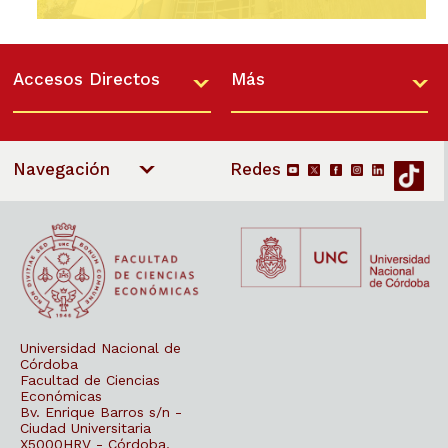
Ingresar
La Escuela de Graduados de nuestra Facultad
Accesos Directos
Más
invita a la comunidad académica a la defensa
de tesis de la Mgter. Nadia Ayelén Luczywo
para obtener el título…
Navegación
Universidad Nacional de
Córdoba
Facultad de Ciencias
Económicas
Bv. Enrique Barros s/n -
Ciudad Universitaria
X5000HRV - Córdoba,