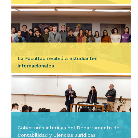
Ingresar
Entre los días 23 y 25 de septiembre de 2026,
nuestra Facultad llevará a cabo las 59º
Jornadas Internacionales de Finanzas Públicas
(JIFP). El…
La Facultad recibió a estudiantes
internacionales
Ingresar
En la mañana del miércoles 5 de agosto, la
Facultad le dio la bienvenida a 23 estudiantes
internacionales que realizarán una estancia
académica durante…
Coberturas interinas del Departamento de
Contabilidad y Ciencias Jurídicas