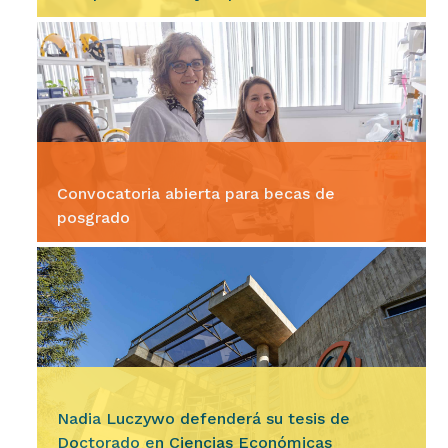
Ingresar
La Escuela de Graduados y el Doctorado en
Ciencias Económicas, invitan a participar del
seminario Introducción a la Economía del
Comportamiento y Experimental,…
Convocatoria abierta para becas de
posgrado
Ingresar
La Secretaría de Ciencia y Tecnología (Secyt)
de la Universidad Nacional de Córdoba (UNC)
informa que hasta el 20 de agosto a las 13, se
encuentra abierto…
Nadia Luczywo defenderá su tesis de
Doctorado en Ciencias Económicas