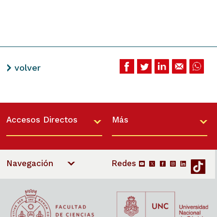
regional.
c) Propender a la formación y capacitación de
investigadores.
d) Perfeccionar al personal docente.
volver
A fin de posibilitar la concreción de los objetivos
precedentemente enunciados, algunas de las tareas que
realiza son:
Accesos Directos
Más
a) Trabajos de Investigación sobre aspectos teóricos o
empíricos de la realidad.
b) Preparación de fuentes de información estadística con
Navegación
el fin de ser usados en los trabajos de investigación o
como medio de colaborar en el suministro de
información básica.
c) Dictado de cursos para graduados y/o estudiantes
sobre los aspectos teóricos o prácticos de la