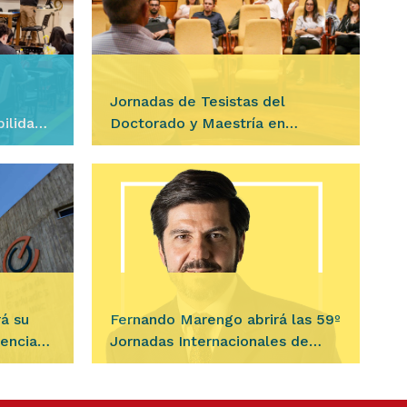
Jornadas de Tesistas del
ilidad y
Doctorado y Maestría en
Demografía
Ingresar
bilidad y
Durante los días 11, 12 y 13 de
stra
agosto, se desarrollarán las
ión de
Jornadas de Tesistas del Doctorado
turas
y Maestría en Demografía, un
s…
espacio destinado a la…
á su
Fernando Marengo abrirá las 59º
iencias
Jornadas Internacionales de
Finanzas Públicas
Ingresar