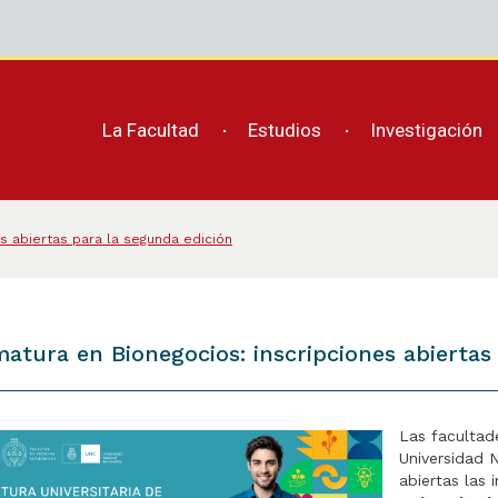
La Facultad
Estudios
Investigación
s abiertas para la segunda edición
atura en Bionegocios: inscripciones abiertas
Las facultad
Universidad 
abiertas las 