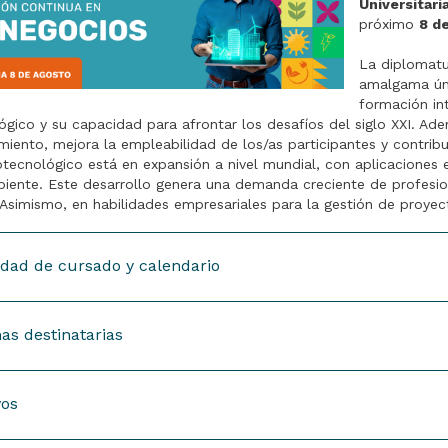
Universitar
próximo
8 d
La diplomatu
amalgama úni
formación int
ógico y su capacidad para afrontar los desafíos del siglo XXI. 
iento, mejora la empleabilidad de los/as participantes y contribuy
otecnológico está en expansión a nivel mundial, con aplicaciones en
ente. Este desarrollo genera una demanda creciente de profesion
 Asimismo, en habilidades empresariales para la gestión de proyec
dad de cursado y calendario
as destinatarias
lado, una clase asincrónica, virtual y grabada previamente por 
s y prácticos.
vos
o lado, una clase presencial sincrónica, clase virtual sincrónica 
sionales de ciencias biológicas, negocios y administración, y emp
mbio de actividad práctica que incluya los contenidos compartido
ieros/as agrónomos/as, químico/as, industriales y en biotecnología.