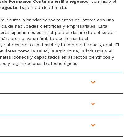
ia de Formación Continua en Bionegocios
, con inicio el
e agosto
, bajo modalidad mixta.
ra apunta a brindar conocimientos de interés con una
ca de habilidades científicas y empresariales. Esta
erdisciplinaria es esencial para el desarrollo del sector
Además, promueve un ámbito que fomenta el
e al desarrollo sostenible y la competitividad global. El
 áreas como la salud, la agricultura, la industria y el
ales idóneos y capacitados en aspectos científicos y
tos y organizaciones biotecnológicas.
cada docente a cargo. Contenido basado en conceptos
dictada por el/la docente a cargo. Contenido basado en el
rendedores/as en biotecnología.
s previamente en la clase asincrónica. Los
sábados
de