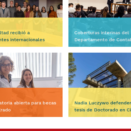
R TRANSVERSAL
ducción al Plan de Negocios. Plan Operativo.
ltad recibió a
Coberturas interinas del
ntes internacionales
Departamento de Contab
Ciencias Jurídicas
sar
Ingresar
ñana del miércoles 5 de
El Departamento de Conta
a Facultad le dio la
Ciencias Jurídicas de nue
da a 23 estudiantes
Facultad llama a inscripc
ionales que realizarán una
aspirantes para las cober
 académica durante…
interinas de los siguiente
toria abierta para becas
Nadia Luczywo defender
grado
tesis de Doctorado en C
Económicas
sar
Ingresar