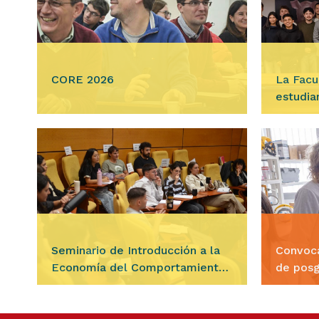
TALLE
. Intro
CORE 2026
La Facu
estudia
Ingresar
Ingre
Los días viernes 7 y sábado 8 de
agosto, la Facultad de Ciencias
En la ma
Económicas llevará a cabo a una
agosto, l
nueva edición del Córdoba
bienveni
Economics Annual…
internac
estancia
Seminario de Introducción a la
Convoca
Economía del Comportamiento
de pos
y Experimental
Ingresar
Ingre