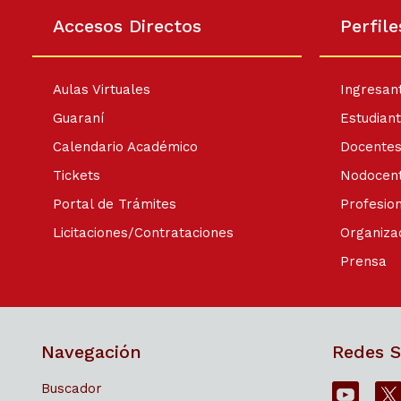
La Escuela de Graduados y el
La Secret
Doctorado en Ciencias Económicas,
Tecnologí
Accesos Directos
Perfile
invitan a participar del seminario
Universi
Introducción a la Economía del
(UNC) in
Comportamiento y Experimental,…
agosto a 
abierto…
Aulas Virtuales
Ingresan
Guaraní
Estudian
Calendario Académico
Docente
Tickets
Nodocen
Portal de Trámites
Profesio
Licitaciones/Contrataciones
Organiza
Prensa
Navegación
Redes S
Buscador